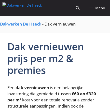
Spring
Menu
naar
de
inhoud
Dakwerken De Haeck
-
Dak vernieuwen
Dak vernieuwen
prijs per m2 &
premies
Een
dak vernieuwen
is een belangrijke
investering die gemiddeld tussen
€60 en €320
per m²
kost voor een totale renovatie zonder
structurele aanpassingen. Indien ook de