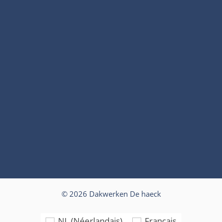
© 2026 Dakwerken De haeck
NL
(
Néerlandais
)
Français